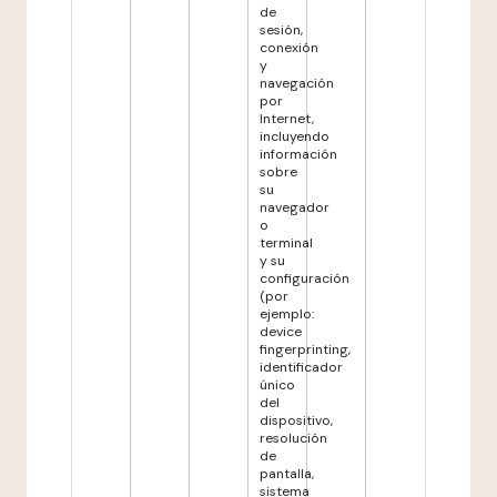
de
sesión,
conexión
y
navegación
por
Internet,
incluyendo
información
sobre
su
navegador
o
terminal
y su
configuración
(por
ejemplo:
device
fingerprinting,
identificador
único
del
dispositivo,
resolución
de
pantalla,
sistema