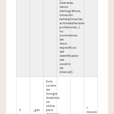
intereses,
datos
demográficos,
situación
familiar/marital,
actividad/estado
profesional,...)
no
nominativos
(es
decir,
específicos
del
identificador
del
usuario
de
Internet).
Esta
cookie
de
Google
Analytics
se
utiliza
1
2
_gat
para
minuto