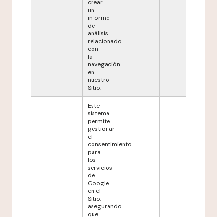
crear
un
informe
de
análisis
relacionado
con
la
navegación
en
nuestro
Sitio.
Este
sistema
permite
gestionar
el
consentimiento
para
los
servicios
de
Google
en el
Sitio,
asegurando
que