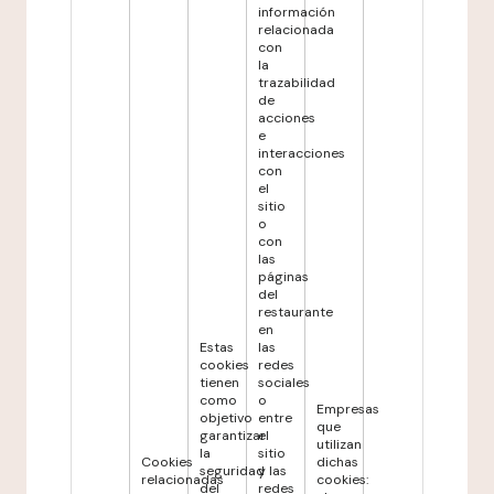
información
relacionada
con
la
trazabilidad
de
acciones
e
interacciones
con
el
sitio
o
con
las
páginas
del
restaurante
en
Estas
las
cookies
redes
tienen
sociales
como
o
Empresas
objetivo
entre
que
garantizar
el
utilizan
la
sitio
Cookies
dichas
seguridad
y las
relacionadas
cookies:
del
redes