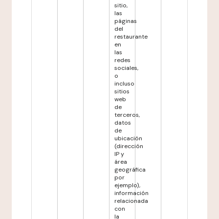
sitio,
las
páginas
del
restaurante
en
las
redes
sociales,
o
incluso
sitios
web
de
terceros,
datos
de
ubicación
(dirección
IP y
área
geográfica
por
ejemplo),
información
relacionada
con
la