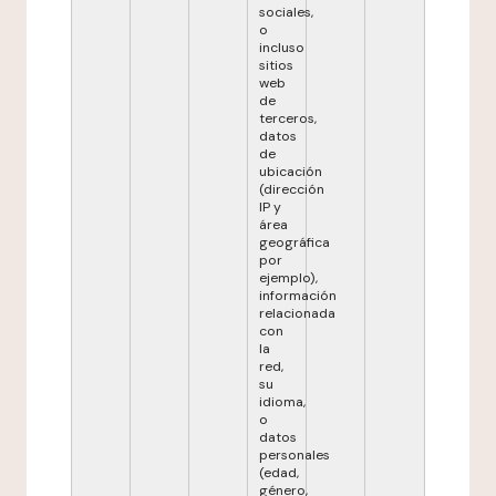
sociales,
o
incluso
sitios
web
de
terceros,
datos
de
ubicación
(dirección
IP y
área
geográfica
por
ejemplo),
información
relacionada
con
la
red,
su
idioma,
o
datos
personales
(edad,
género,