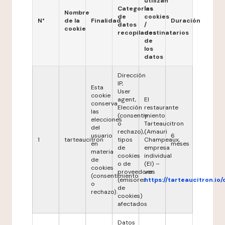
utilizan
Categorías
las
Nombre
de
cookies
N°
de la
Finalidad
Duración
datos
/
cookie
recopilados
destinatarios
de
los
datos
Dirección
IP,
Esta
User
cookie
agent,
El
conserva
Elección
restaurante
las
(consentimiento
y
elecciones
o
Tarteaucitron
del
rechazo),
(Amauri
usuario
6
1
tarteaucitron
tipos
Champeaux,
en
meses
de
empresa
materia
cookies
individual
de
o de
(EI) –
cookies
proveedores
ver
(consentimiento
(emisores
https://tarteaucitron.io/
o
de
rechazo).
cookies)
afectados
Datos