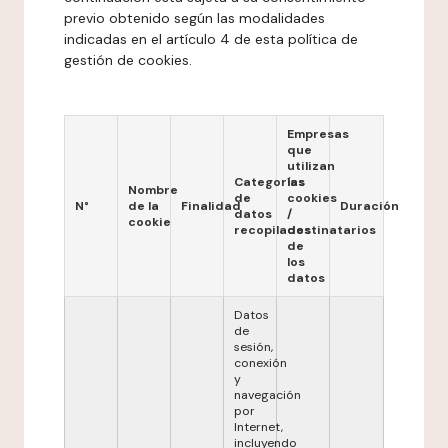
previo obtenido según las modalidades
indicadas en el artículo 4 de esta política de
gestión de cookies.
Empresas
que
utilizan
Categorías
las
Nombre
de
cookies
N°
de la
Finalidad
Duración
datos
/
cookie
recopilados
destinatarios
de
los
datos
Datos
de
sesión,
conexión
y
navegación
por
Internet,
incluyendo