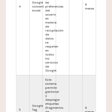
Google
las
6
4
consent
preferencias
meses
mode
del
usuario
en
materia
de
recopilación
de
datos
se
respeten
en
todos
los
servicios
de
Google.
Este
sistema
permite
gestionar
y
desplegar
etiquetas
Google
(fragmentos
6
5
Tag
de
meses