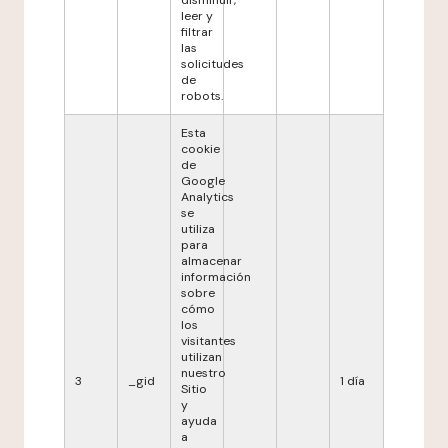
disminuir,
leer y
filtrar
las
solicitudes
de
robots.
Esta
cookie
de
Google
Analytics
se
utiliza
para
almacenar
información
sobre
cómo
los
visitantes
utilizan
nuestro
3
_gid
1 día
Sitio
y
ayuda
a