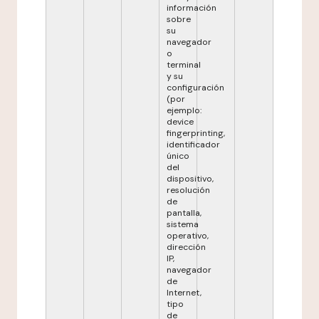
información
sobre
su
navegador
o
terminal
y su
configuración
(por
ejemplo:
device
fingerprinting,
identificador
único
del
dispositivo,
resolución
de
pantalla,
sistema
operativo,
dirección
IP,
navegador
de
Internet,
tipo
de