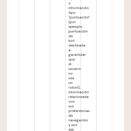
o
información
tipo
"puntuación"
(por
ejemplo:
puntuación
de
bot
destinada
a
garantizar
que
el
usuario
no
sea
un
robot),
información
relacionada
con
sus
preferencias
de
navegación
y uso
del