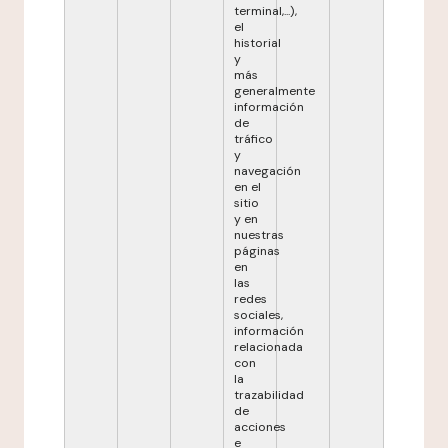
terminal,...),
el
historial
y
más
generalmente
información
de
tráfico
y
navegación
en el
sitio
y en
nuestras
páginas
en
las
redes
sociales,
información
relacionada
con
la
trazabilidad
de
acciones
e