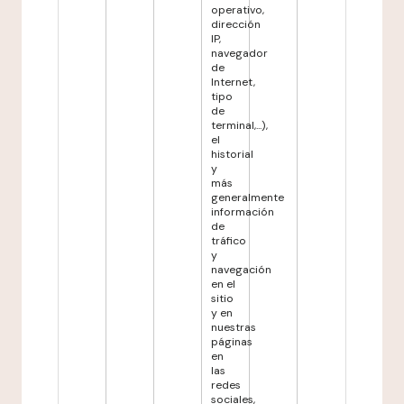
operativo,
dirección
IP,
navegador
de
Internet,
tipo
de
terminal,...),
el
historial
y
más
generalmente
información
de
tráfico
y
navegación
en el
sitio
y en
nuestras
páginas
en
las
redes
sociales,