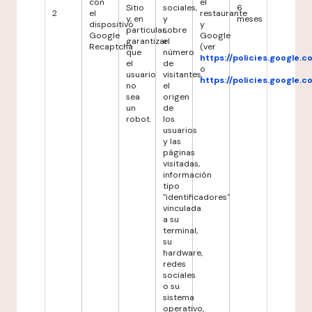
con
el
Sitio
sociales,
6
2
el
restaurante
y, en
y
meses
dispositivo
y
particular,
sobre
Google
Google
garantizar
el
Recaptcha
(ver
que
número
https://policies.google.
el
de
o
usuario
visitantes,
https://policies.google.
no
el
sea
origen
un
de
robot.
los
usuarios
y las
páginas
visitadas,
información
tipo
"identificadores"
vinculada
a su
terminal,
su
hardware,
redes
sociales
o su
sistema
operativo,