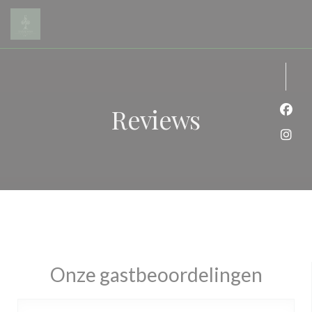
Cookies beheer paneel
Reviews
Face
Inst
Onze gastbeoordelingen