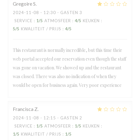
Gregoire
S
2024-11-08
- 12:30 - GASTEN 3
SERVICE
:
1
/5
ATMOSFEER
:
4
/5
KEUKEN
:
5
/5
KWALITEIT / PRIJS
:
4
/5
This restaurant is normally incredible, but this time their
web portal accepted our reservation even though the staff
was gone on vacation. We showed up and the restaurant
was closed. There was also no indication of when they
would be open for business again. Very poor experience
Francisca
Z
2024-11-08
- 12:15 - GASTEN 2
SERVICE
:
1
/5
ATMOSFEER
:
1
/5
KEUKEN
:
1
/5
KWALITEIT / PRIJS
:
1
/5