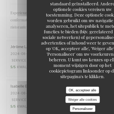
standaard geïnstalleerd. Ander
optionele cookies vereisen uw
Esperienza pessima, perché nonostante la riservazione
toestemming. Deze optionele cook
worden gebruikt om uw navigatie 
confermata, ieri sera sono arrivato davanti al vostro
analyseren, het sitepubliek te met
ristorante ed era chiuso
functies te bieden (bijv. gerelateerd
sociale netwerken) of gepersonalis
advertenties of inhoud weer te geven
Jérôme
L
op 'OK, accepteer alle', 'Weiger alle'
'Personaliseer' om uw voorkeuren
2024-08-28
- 19:45 - GASTEN 4
beheren. U kunt uw keuzes op el
SERVICE
:
5
/5
ATMOSFEER
:
5
/5
KEUKEN
:
moment wijzigen door op het
5
/5
KWALITEIT / PRIJS
:
5
/5
cookiepictogram linksonder op d
sitepagina's te klikken.
Isabelle
B
OK, accepteer alle
2024-08-24
- 20:30 - GASTEN 2
Weiger alle cookies
SERVICE
:
5
/5
ATMOSFEER
:
4
/5
KEUKEN
:
5
/5
KWALITEIT / PRIJS
:
5
/5
Personaliseer