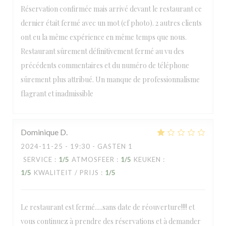
Réservation confirmée mais arrivé devant le restaurant ce
dernier était fermé avec un mot (cf photo). 2 autres clients
ont eu la même expérience en même temps que nous.
Restaurant sûrement définitivement fermé au vu des
précédents commentaires et du numéro de téléphone
sûrement plus attribué. Un manque de professionnalisme
flagrant et inadmissible
Dominique
D
2024-11-25
- 19:30 - GASTEN 1
SERVICE
:
1
/5
ATMOSFEER
:
1
/5
KEUKEN
:
1
/5
KWALITEIT / PRIJS
:
1
/5
Le restaurant est fermé.....sans date de réouverture!!!! et
vous continuez à prendre des réservations et à demander