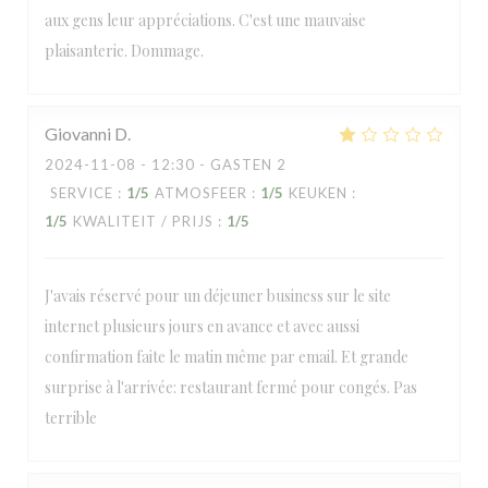
aux gens leur appréciations. C'est une mauvaise
plaisanterie. Dommage.
Giovanni
D
2024-11-08
- 12:30 - GASTEN 2
SERVICE
:
1
/5
ATMOSFEER
:
1
/5
KEUKEN
:
1
/5
KWALITEIT / PRIJS
:
1
/5
J'avais réservé pour un déjeuner business sur le site
internet plusieurs jours en avance et avec aussi
confirmation faite le matin même par email. Et grande
surprise à l'arrivée: restaurant fermé pour congés. Pas
terrible