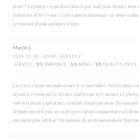
avant ? En plus je reçois des relances par mail pour donner mon 
remercier d'être venue.. c'est vraiment dommage car nous voulion
restaurant depuis quelques temps.
Martin
L
2024-11-30
- 20:00 - GUESTS 2
SERVICE
:
1
/5
AMBIENCE
:
1
/5
MENU
:
1
/5
QUALITY_PRICE
J'ai réservé pour un anniversaire le 30 novembre. Réservation co
devant le restaurant ce dernier était fermé avec un mot (cf photo).
ont eu la même expérience en même temps que nous. Restaurant
définitivement fermé au vu des précédents commentaires et du 
sûrement plus attribué. Un manque de professionnalisme flagrant 