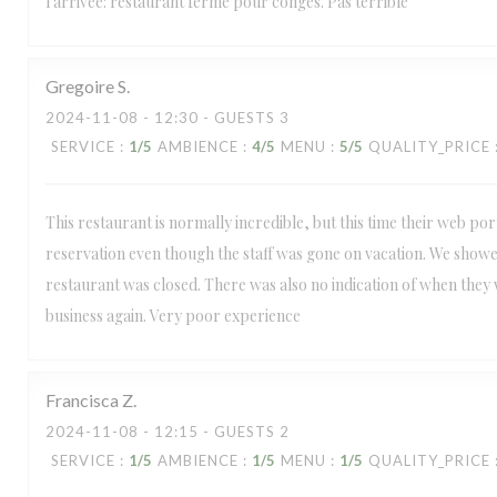
l'arrivée: restaurant fermé pour congés. Pas terrible
Gregoire
S
2024-11-08
- 12:30 - GUESTS 3
SERVICE
:
1
/5
AMBIENCE
:
4
/5
MENU
:
5
/5
QUALITY_PRICE
This restaurant is normally incredible, but this time their web po
reservation even though the staff was gone on vacation. We show
restaurant was closed. There was also no indication of when they
business again. Very poor experience
Francisca
Z
2024-11-08
- 12:15 - GUESTS 2
SERVICE
:
1
/5
AMBIENCE
:
1
/5
MENU
:
1
/5
QUALITY_PRICE