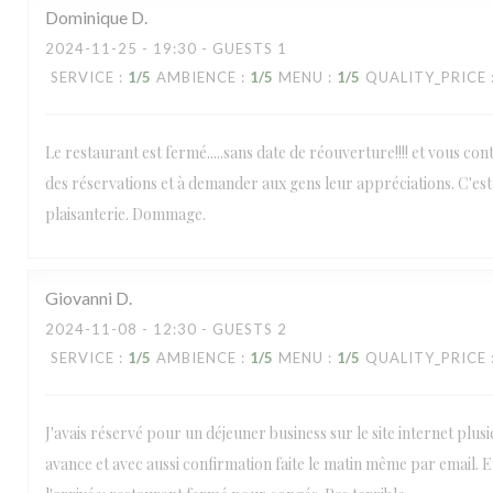
Dominique
D
2024-11-25
- 19:30 - GUESTS 1
SERVICE
:
1
/5
AMBIENCE
:
1
/5
MENU
:
1
/5
QUALITY_PRICE
Le restaurant est fermé.....sans date de réouverture!!!! et vous co
des réservations et à demander aux gens leur appréciations. C'es
plaisanterie. Dommage.
Giovanni
D
2024-11-08
- 12:30 - GUESTS 2
SERVICE
:
1
/5
AMBIENCE
:
1
/5
MENU
:
1
/5
QUALITY_PRICE
J'avais réservé pour un déjeuner business sur le site internet plus
avance et avec aussi confirmation faite le matin même par email. 