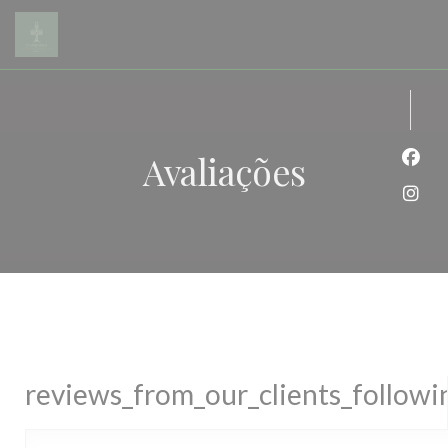
Painel de Gerenciamento de Cookies
Avaliações
Face
Inst
reviews_from_our_clients_follow