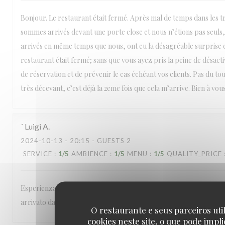
Bonjour. Le restaurant était fermé. Après mal de temps dans les 
sommes arrivés devant une porte close et nous n’étions pas seuls, 
arrivés en même temps que nous, ont eu la désagréable surprise d
restaurant était fermé; sans que vous ayez pris la peine de désact
de réservation et de prévenir le cas échéant vos clients. Pas du to
très décevant, c’est déjà la 2eme fois que cela m’arrive. Bien à vous
´ Luigi
A
2024-10-13
- 20:15 - GUESTS 2
SERVICE
:
1
/5
AMBIENCE
:
1
/5
MENU
:
1
/5
QUALITY_PRICE
Esperienza pessima, perché nonostante la riservazione confermat
arrivato davanti al vostro ristorante ed era chiuso
O restaurante e seus parceiros uti
cookies neste site, o que pode impli