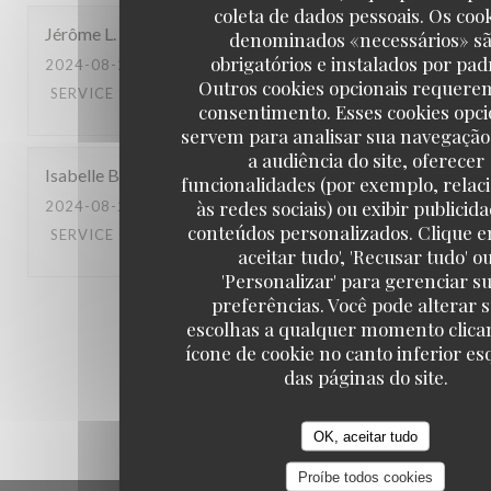
coleta de dados pessoais. Os coo
Jérôme
L
denominados «necessários» s
obrigatórios e instalados por pad
2024-08-28
- 19:45 - GUESTS 4
Outros cookies opcionais requere
SERVICE
:
5
/5
AMBIENCE
:
5
/5
MENU
:
5
/5
QUALITY_PRICE
consentimento. Esses cookies opci
servem para analisar sua navegação
a audiência do site, oferecer
Isabelle
B
funcionalidades (por exemplo, relac
às redes sociais) ou exibir publicid
2024-08-24
- 20:30 - GUESTS 2
conteúdos personalizados. Clique e
SERVICE
:
5
/5
AMBIENCE
:
4
/5
MENU
:
5
/5
QUALITY_PRICE
aceitar tudo', 'Recusar tudo' o
'Personalizar' para gerenciar s
preferências. Você pode alterar 
1
2
3
escolhas a qualquer momento clica
ícone de cookie no canto inferior e
das páginas do site.
OK, aceitar tudo
Proíbe todos cookies