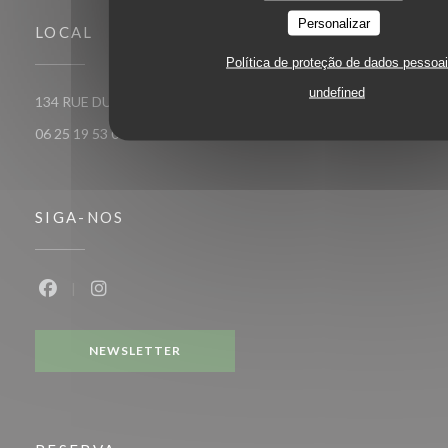
Personalizar
LOCAL
Política de proteção de dados pessoa
undefined
((abre numa nova janela))
134 RUE DU THEATRE 75015 Paris
06 25 19 53 07
SIGA-NOS
Facebook ((abre numa nova janela))
Instagram ((abre numa nova janela))
NEWSLETTER