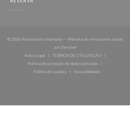
RESERVA
© 2026 Ristorantino Shardana — Website do restaurante criado
((abre numa nova janela))
por
Zenchef
Aviso Legal
TERMOS DE UTILIZAÇÃO
((abre numa nova janela))
((abre numa nova janela))
Política de proteção de dados pessoais
((abre numa nova janela))
Política de cookies
Acessibilidade
((abre numa nova janela))
((abre numa nova janela)