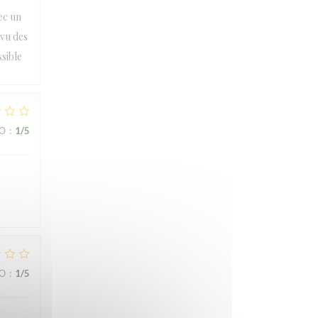
ec un
 vu des
sible
ВО
:
1
/5
ВО
:
1
/5