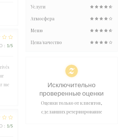
Услуги
Атмосфера
Меню
Цена/качество
ВО
:
1
/5
rivés
our
Исключительно
ur me
проверенные оценки
Оценки только от клиентов,
сделавших резервирование
ВО
:
1
/5