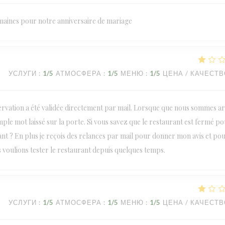
emaines pour notre anniversaire de mariage
УСЛУГИ
:
1
/5
АТМОСФЕРА
:
1
/5
МЕНЮ
:
1
/5
ЦЕНА / КАЧЕСТ
rvation a été validée directement par mail. Lorsque que nous sommes ar
ple mot laissé sur la porte. Si vous savez que le restaurant est fermé p
ant ? En plus je reçois des relances par mail pour donner mon avis et po
 voulions tester le restaurant depuis quelques temps.
УСЛУГИ
:
1
/5
АТМОСФЕРА
:
1
/5
МЕНЮ
:
1
/5
ЦЕНА / КАЧЕСТ