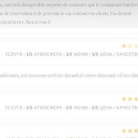
, ont eu la désagréable surprise de constater que le restaurant était fe
e de réservation et de prévenir le cas échéant vos clients. Pas du tout
cela m’arrive. Bien à vous F.
УСЛУГИ
:
1
/5
АТМОСФЕРА
:
1
/5
МЕНЮ
:
1
/5
ЦЕНА / КАЧЕСТ
fermata, ieri sera sono arrivato davanti al vostro ristorante ed era chi
УСЛУГИ
:
5
/5
АТМОСФЕРА
:
5
/5
МЕНЮ
:
5
/5
ЦЕНА / КАЧЕСТ