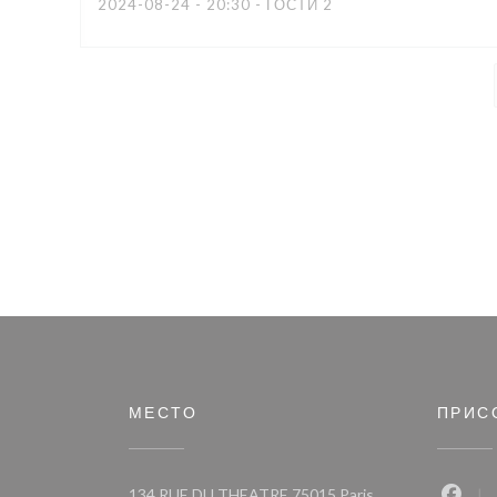
2024-08-24
- 20:30 - ГОСТИ 2
МЕСТО
ПРИС
((открывается в н
134 RUE DU THEATRE 75015 Paris