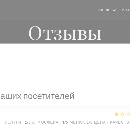
МЕНЮ
ФОТ
Отзывы
наших посетителей
УСЛУГИ
:
1
/5
АТМОСФЕРА
:
1
/5
МЕНЮ
:
1
/5
ЦЕНА / КАЧЕСТ