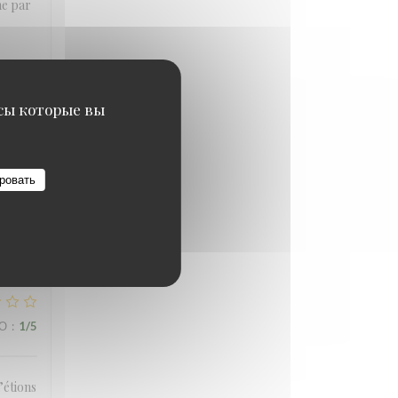
me par
исы которые вы
ВО
:
4
/5
ровать
. Very
ВО
:
1
/5
’étions