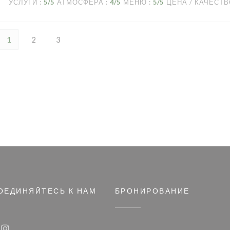
УСЛУГИ
:
5
/5
АТМОСФЕРА
:
4
/5
МЕНЮ
:
5
/5
ЦЕНА / КАЧЕСТ
1
2
3
ОЕДИНЯЙТЕСЬ К НАМ
БРОНИРОВАНИЕ
овом окне))