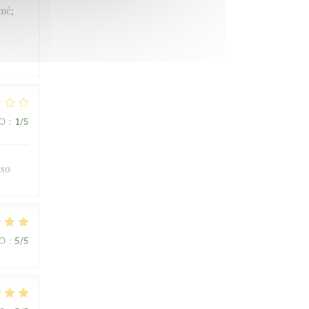
rmé;
ВО
:
1
/5
uso
ВО
:
5
/5