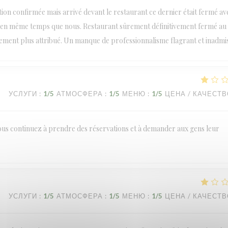
tion confirmée mais arrivé devant le restaurant ce dernier était fermé av
ce en même temps que nous. Restaurant sûrement définitivement fermé au
ent plus attribué. Un manque de professionnalisme flagrant et inadmis
УСЛУГИ
:
1
/5
АТМОСФЕРА
:
1
/5
МЕНЮ
:
1
/5
ЦЕНА / КАЧЕСТ
t vous continuez à prendre des réservations et à demander aux gens leur
УСЛУГИ
:
1
/5
АТМОСФЕРА
:
1
/5
МЕНЮ
:
1
/5
ЦЕНА / КАЧЕСТ