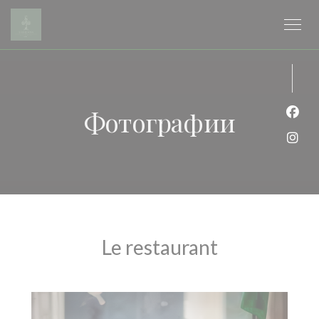
Панель управления cookies
Фотографии
Face
Inst
Le restaurant