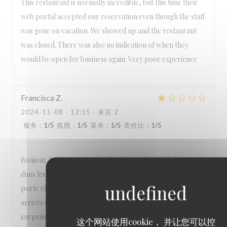
This restaurant is normally incredible, but this time their
web portal accepted our reservation even though the staff
was gone on vacation. We showed up and the restaurant
was closed. There was also no indication of when they
would be open for business again. Very poor experience
Francisca
Z
2024-11-08
- 12:15 - 来宾 2
服务
:
1
/5
氛围
:
1
/5
菜单
:
1
/5
质价比
:
1
/5
Bonjour. Le restaurant était fermé. Après mal de temps
dans les transports, nous sommes arrivés devant une
porte close et nous n’étions pas seuls, d’autres clients
arrivés en même temps que nous, ont eu la désagréable
surprise de constater que le restaurant était fermé; sans
这个网站使用cookie， 并让您可以控