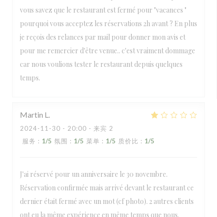
vous savez que le restaurant est fermé pour "vacances "
pourquoi vous acceptez les réservations 2h avant ? En plus
je reçois des relances par mail pour donner mon avis et
pour me remercier d'être venue.. c'est vraiment dommage
car nous voulions tester le restaurant depuis quelques
temps.
Martin
L
2024-11-30
- 20:00 - 来宾 2
服务
:
1
/5
氛围
:
1
/5
菜单
:
1
/5
质价比
:
1
/5
J'ai réservé pour un anniversaire le 30 novembre.
Réservation confirmée mais arrivé devant le restaurant ce
dernier était fermé avec un mot (cf photo). 2 autres clients
ont eu la même expérience en même temps que nous.