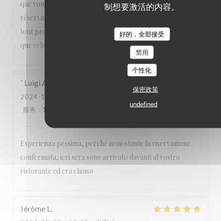
que vous ayez pris la peine de désactiver votre système de
制想要激活的内容。
réservation et de prévenir le cas échéant vos clients. Pas du
tout professionnel et très décevant, c’est déjà la 2eme fois
好的，全部接受
que cela m’arrive. Bien à vous F.
禁用
个性化
´ Luigi
A
保密政策
2024-10-13
- 20:15 - 来宾 2
undefined
服务
:
1
/5
氛围
:
1
/5
菜单
:
1
/5
质价比
:
1
/5
Esperienza pessima, perché nonostante la riservazione
confermata, ieri sera sono arrivato davanti al vostro
ristorante ed era chiuso
Jérôme
L