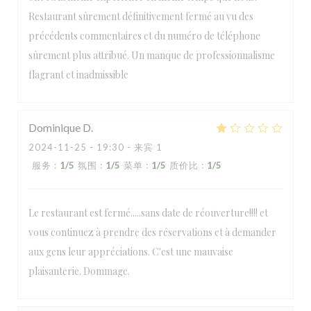
Restaurant sûrement définitivement fermé au vu des
précédents commentaires et du numéro de téléphone
sûrement plus attribué. Un manque de professionnalisme
flagrant et inadmissible
Dominique
D
2024-11-25
- 19:30 - 来宾 1
服务
:
1
/5
氛围
:
1
/5
菜单
:
1
/5
质价比
:
1
/5
Le restaurant est fermé.....sans date de réouverture!!!! et
vous continuez à prendre des réservations et à demander
aux gens leur appréciations. C'est une mauvaise
plaisanterie. Dommage.