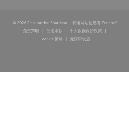
((在新
© 2026 Ristorantino Shardana — 餐馆网站创建者
Zenchef
免责声明
使用条款
个人数据保护政策
((在新窗口中打开))
((在新窗口中打开))
((在新窗口中打开))
cookie 策略
无障碍设施
((在新窗口中打开))
((在新窗口中打开))