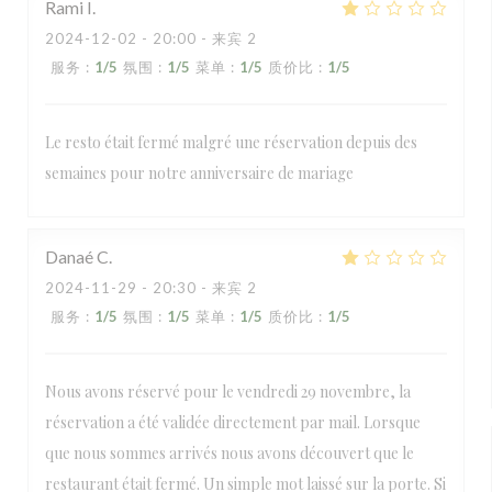
Rami
I
2024-12-02
- 20:00 - 来宾 2
服务
:
1
/5
氛围
:
1
/5
菜单
:
1
/5
质价比
:
1
/5
Le resto était fermé malgré une réservation depuis des
semaines pour notre anniversaire de mariage
Danaé
C
2024-11-29
- 20:30 - 来宾 2
服务
:
1
/5
氛围
:
1
/5
菜单
:
1
/5
质价比
:
1
/5
Nous avons réservé pour le vendredi 29 novembre, la
réservation a été validée directement par mail. Lorsque
que nous sommes arrivés nous avons découvert que le
restaurant était fermé. Un simple mot laissé sur la porte. Si