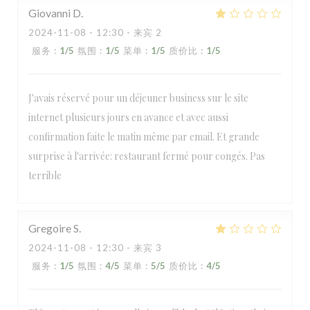
Giovanni
D
2024-11-08
- 12:30 - 来宾 2
服务
:
1
/5
氛围
:
1
/5
菜单
:
1
/5
质价比
:
1
/5
J'avais réservé pour un déjeuner business sur le site
internet plusieurs jours en avance et avec aussi
confirmation faite le matin même par email. Et grande
surprise à l'arrivée: restaurant fermé pour congés. Pas
terrible
Gregoire
S
2024-11-08
- 12:30 - 来宾 3
服务
:
1
/5
氛围
:
4
/5
菜单
:
5
/5
质价比
:
4
/5