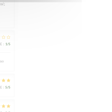
rmé;
UE
:
1
/5
uso
UE
:
5
/5