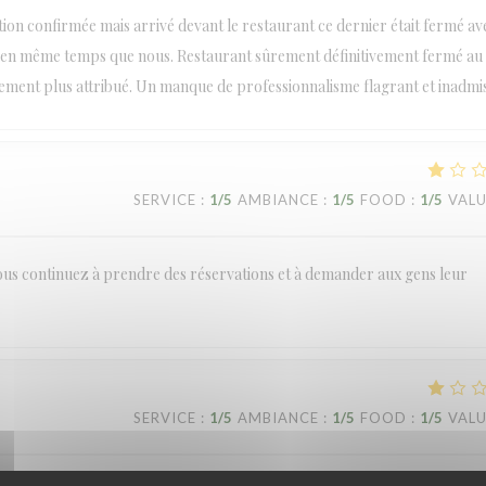
tion confirmée mais arrivé devant le restaurant ce dernier était fermé av
ce en même temps que nous. Restaurant sûrement définitivement fermé au
ent plus attribué. Un manque de professionnalisme flagrant et inadmis
SERVICE
:
1
/5
AMBIANCE
:
1
/5
FOOD
:
1
/5
VAL
t vous continuez à prendre des réservations et à demander aux gens leur
SERVICE
:
1
/5
AMBIANCE
:
1
/5
FOOD
:
1
/5
VAL