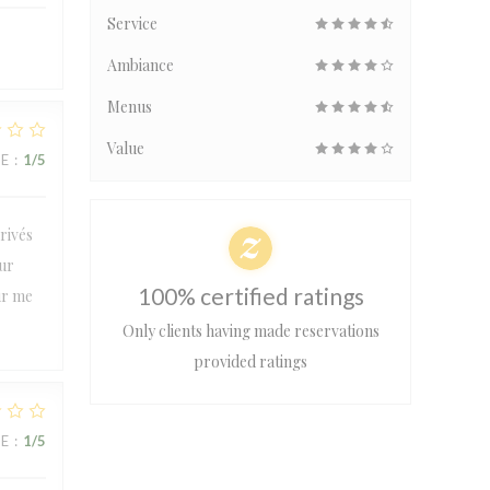
Service
Ambiance
Menus
Value
UE
:
1
/5
rivés
our
100% certified ratings
ur me
Only clients having made reservations
provided ratings
UE
:
1
/5