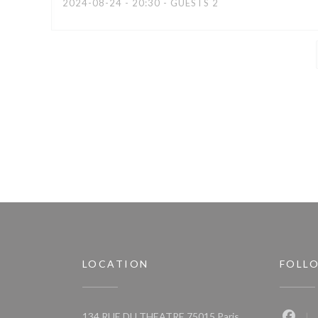
2024-08-24
- 20:30 - GUESTS 2
LOCATION
FOLL
((opens in a new 
134 RUE DU THEATRE 75015 Paris