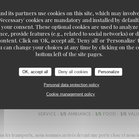
net plusieurs jours en avance et avec aussi confirmation faite le matin mê
ur congés. Pas terrible
d its partners use cookies on this site, which may involve
'Necessary' cookies are mandatory and installed by default
 your consent. These optional cookies are used to analyz
ce, provide features (e.g., related to social networks) or 
ontent. Click on 'OK, accept all', 'Deny all' or 'Personaliz
SERVICE
:
1
/5
AMBIANCE
:
4
/5
FOOD
:
5
/5
VAL
u can change your choices at any time by clicking on the co
bottom left of the site pages.
r web portal accepted our reservation even though the staff was gone on
OK, accept all
Deny all cookies
Personalize
re was also no indication of when they would be open for business again
Personal data protection policy
Cookie management policy
SERVICE
:
1
/5
AMBIANCE
:
1
/5
FOOD
:
1
/5
VAL
ns les transports, nous sommes arrivés devant une porte close et nous n