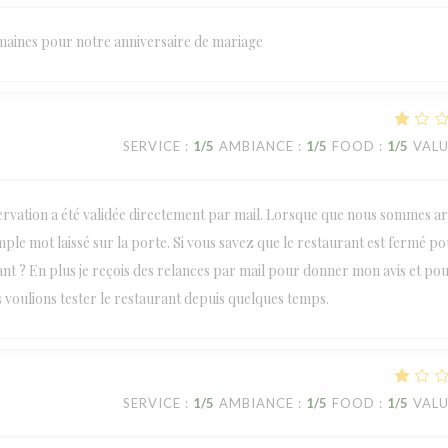
emaines pour notre anniversaire de mariage
SERVICE
:
1
/5
AMBIANCE
:
1
/5
FOOD
:
1
/5
VAL
rvation a été validée directement par mail. Lorsque que nous sommes ar
ple mot laissé sur la porte. Si vous savez que le restaurant est fermé p
ant ? En plus je reçois des relances par mail pour donner mon avis et po
 voulions tester le restaurant depuis quelques temps.
SERVICE
:
1
/5
AMBIANCE
:
1
/5
FOOD
:
1
/5
VAL