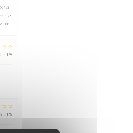
ec un
 vu des
sible
UE
:
1
/5
UE
:
1
/5