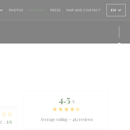
EN
PHOTOS
REVIEWS
PRESS
MAP AND CONTACT
Face
Inst
4.5
/5
Average rating —
452 reviews
UE
:
1
/5