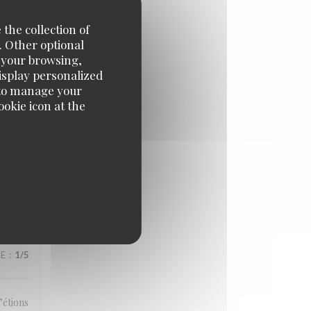
me par
 the collection of
. Other optional
e your browsing,
display personalized
e' to manage your
UE
:
4
/5
okie icon at the
. Very
UE
:
1
/5
’étions