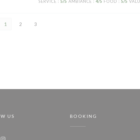
SERVICE
:
5
/5
AMBIANCE
:
4
/5
FOOD
:
5
/5
VAL
1
2
3
OW US
BOOKING
window))