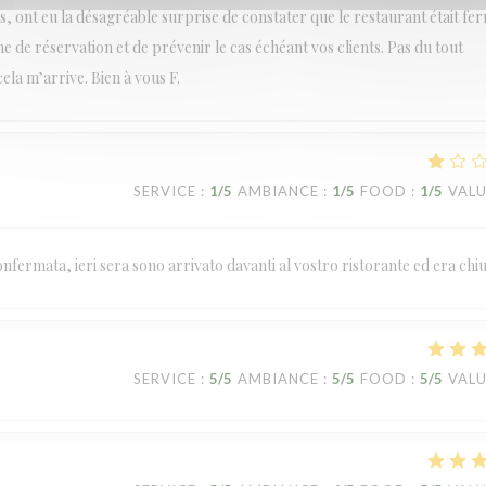
, ont eu la désagréable surprise de constater que le restaurant était fe
e de réservation et de prévenir le cas échéant vos clients. Pas du tout
cela m’arrive. Bien à vous F.
SERVICE
:
1
/5
AMBIANCE
:
1
/5
FOOD
:
1
/5
VAL
fermata, ieri sera sono arrivato davanti al vostro ristorante ed era chi
SERVICE
:
5
/5
AMBIANCE
:
5
/5
FOOD
:
5
/5
VAL