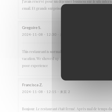
J'avais réservé pour un déjeuner business sur le site inter
email. Et grande surprise à l'arrivée: restaurant fermé po
Gregoire
S
2024-11-08
- 12:30 - 来宾 3
This restaurant is normally incredible, but this time thei
vacation. We showed up and the restaurant was closed. The
poor experience
Francisca
Z
2024-11-08
- 12:15 - 来宾 2
Bonjour. Le restaurant était fermé. Après mal de temps da