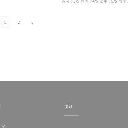
服务
:
5
/5
氛围
:
4
/5
菜单
:
5
/5
质价
1
2
3
们
预订
)