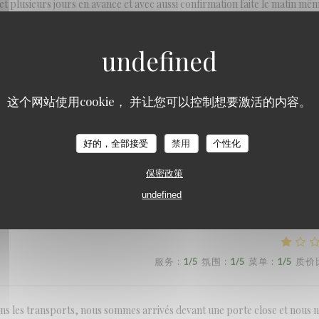
net plusieurs jours en avance et avec aussi confirmation faite le matin mê
ur congés. Pas terrible
服务
:
1
/5
氛围
:
4
/5
菜单
:
5
/5
质价
这个网站使用cookie， 并让您可以控制想要激活的内容。
好的，全部接受
禁用
个性化
r web portal accepted our reservation even though the staff was gone on
re was also no indication of when they would be open for business again
保密政策
undefined
服务
:
1
/5
氛围
:
1
/5
菜单
:
1
/5
质价
ns les transports, nous sommes arrivés devant une porte close et nous n