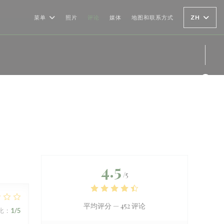
ZH
菜单
照片
评论
媒体
地图和联系方式
Fac
Ins
4.5
/5
平均评分 —
452 评论
比
:
1
/5