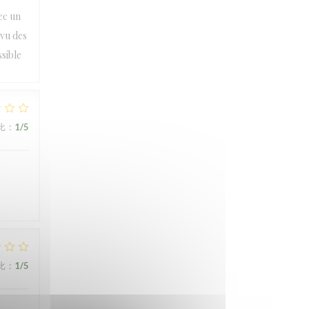
ec un
 vu des
sible
比
:
1
/5
比
:
1
/5