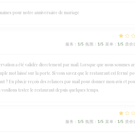
emaines pour notre anniversaire de mariage
服务
:
1
/5
氛围
:
1
/5
菜单
:
1
/5
质价
rvation a été validée directement par mail. Lorsque que nous sommes ar
ple mot laissé sur la porte. Si vous savez que le restaurant est fermé p
ant ? En plus je reçois des relances par mail pour donner mon avis et po
 voulions tester le restaurant depuis quelques temps.
服务
:
1
/5
氛围
:
1
/5
菜单
:
1
/5
质价