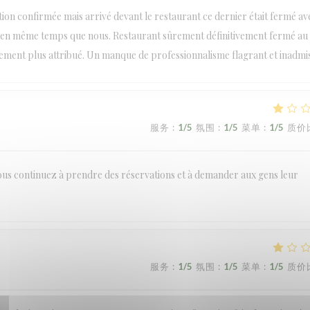
tion confirmée mais arrivé devant le restaurant ce dernier était fermé av
ce en même temps que nous. Restaurant sûrement définitivement fermé au
ent plus attribué. Un manque de professionnalisme flagrant et inadmis
服务
:
1
/5
氛围
:
1
/5
菜单
:
1
/5
质价
t vous continuez à prendre des réservations et à demander aux gens leur
服务
:
1
/5
氛围
:
1
/5
菜单
:
1
/5
质价