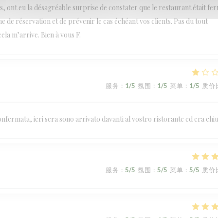
, ont eu la désagréable surprise de constater que le restaurant était fe
e de réservation et de prévenir le cas échéant vos clients. Pas du tout
cela m’arrive. Bien à vous F.
服务
:
1
/5
氛围
:
1
/5
菜单
:
1
/5
质价
fermata, ieri sera sono arrivato davanti al vostro ristorante ed era chi
服务
:
5
/5
氛围
:
5
/5
菜单
:
5
/5
质价