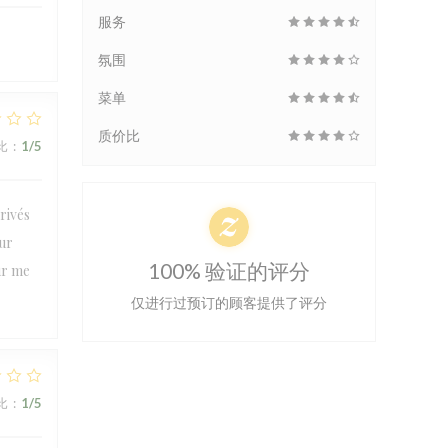
服务
氛围
菜单
质价比
比
:
1
/5
rivés
our
100% 验证的评分
ur me
仅进行过预订的顾客提供了评分
比
:
1
/5