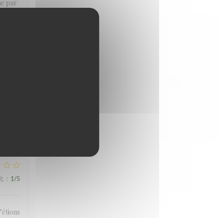
me par
比
:
4
/5
. Very
比
:
1
/5
’étions