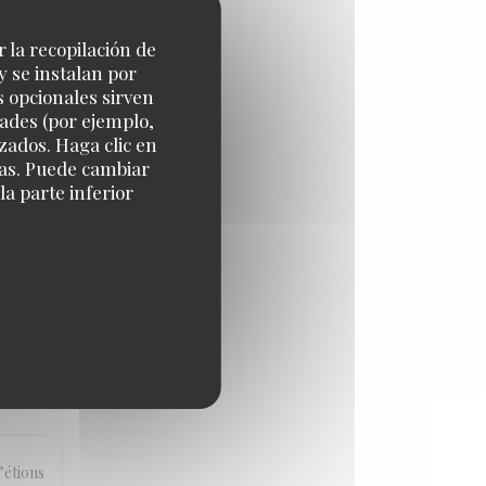
me par
r la recopilación de
y se instalan por
s opcionales sirven
dades (por ejemplo,
zados. Haga clic en
IO
:
4
/5
cias. Puede cambiar
a parte inferior
. Very
IO
:
1
/5
’étions