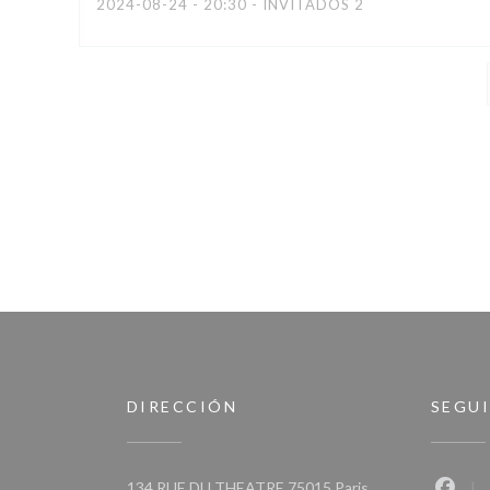
2024-08-24
- 20:30 - INVITADOS 2
DIRECCIÓN
SEGU
((abre en una nue
134 RUE DU THEATRE 75015 Paris