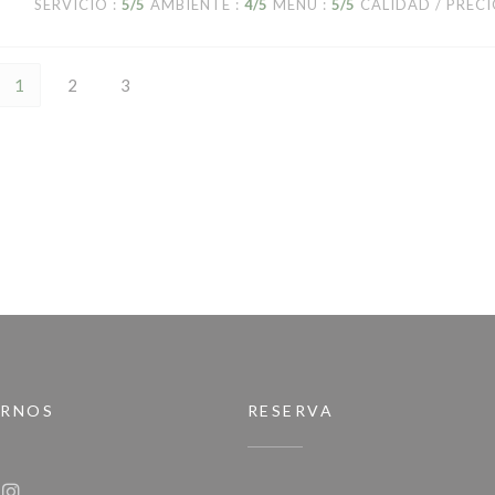
SERVICIO
:
5
/5
AMBIENTE
:
4
/5
MENÚ
:
5
/5
CALIDAD / PREC
1
2
3
IRNOS
RESERVA
va ventana))