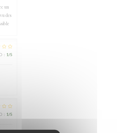
ec un
 vu des
sible
IO
:
1
/5
IO
:
1
/5