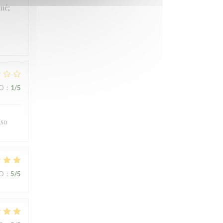
rmé;
IO
:
1
/5
uso
IO
:
5
/5