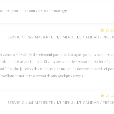
emaines pour notre anniversaire de mariage
SERVICIO
:
1
/5
AMBIENTE
:
1
/5
MENÚ
:
1
/5
CALIDAD / PREC
rvation a été validée directement par mail. Lorsque que nous sommes ar
ple mot laissé sur la porte. Si vous savez que le restaurant est fermé p
ant ? En plus je reçois des relances par mail pour donner mon avis et po
 voulions tester le restaurant depuis quelques temps.
SERVICIO
:
1
/5
AMBIENTE
:
1
/5
MENÚ
:
1
/5
CALIDAD / PREC