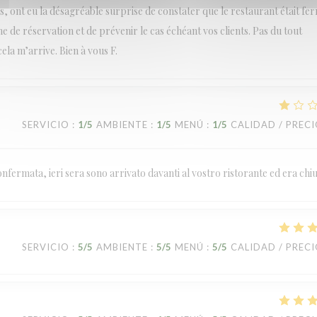
, ont eu la désagréable surprise de constater que le restaurant était fe
e de réservation et de prévenir le cas échéant vos clients. Pas du tout
cela m’arrive. Bien à vous F.
SERVICIO
:
1
/5
AMBIENTE
:
1
/5
MENÚ
:
1
/5
CALIDAD / PREC
fermata, ieri sera sono arrivato davanti al vostro ristorante ed era chi
SERVICIO
:
5
/5
AMBIENTE
:
5
/5
MENÚ
:
5
/5
CALIDAD / PREC