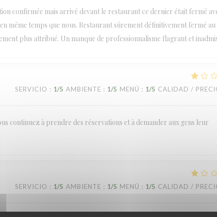
tion confirmée mais arrivé devant le restaurant ce dernier était fermé av
ce en même temps que nous. Restaurant sûrement définitivement fermé au
ent plus attribué. Un manque de professionnalisme flagrant et inadmis
SERVICIO
:
1
/5
AMBIENTE
:
1
/5
MENÚ
:
1
/5
CALIDAD / PREC
t vous continuez à prendre des réservations et à demander aux gens leur
SERVICIO
:
1
/5
AMBIENTE
:
1
/5
MENÚ
:
1
/5
CALIDAD / PREC