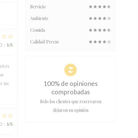
Servicio
Ambiente
Comida
Calidad/Precio
IO
:
1
/5
rivés
our
100% de opiniones
ur me
comprobadas
Solo los clientes que reservaron
dejaron su opinión
IO
:
1
/5