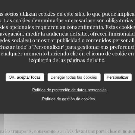
net plusieurs jours en avance et avec aussi confirmation faite le matin mê
ur congés. Pas terrible
s socios utilizan cookies en este sitio, lo que puede implica
. Las cookies denominadas «necesarias» son obligatorias 
kies opcionales requieren su consentimiento. Estas cookie
avegación, medir la audiencia del sitio, ofrecer funcionali
edes sociales) o mostrar publicidad o contenidos personali
SERVICIO
:
1
/5
AMBIENTE
:
4
/5
MENÚ
:
5
/5
CALIDAD / PREC
echazar todo' o 'Personalizar' para gestionar sus preferen
 cualquier momento haciendo clic en el icono de cookie en l
izquierda de las páginas del sitio.
r web portal accepted our reservation even though the staff was gone on
re was also no indication of when they would be open for business again
OK, aceptar todas
Denegar todas las cookies
Personalizar
Política de protección de datos personales
Política de gestión de cookies
SERVICIO
:
1
/5
AMBIENTE
:
1
/5
MENÚ
:
1
/5
CALIDAD / PREC
ns les transports, nous sommes arrivés devant une porte close et nous n