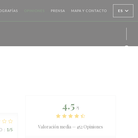
ES
OGRAFÍAS
OPINIONES
PRENSA
MAPA Y CONTACTO
Face
Inst
4.5
/5
Valoración media —
452 Opiniones
IO
:
1
/5