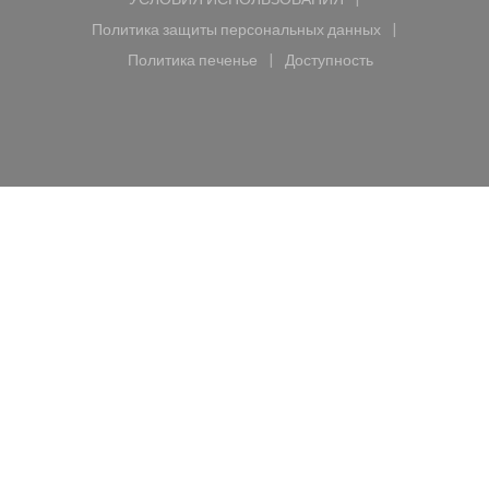
((открывается в новом окне))
Политика защиты персональных данных
((открывается в новом окне))
Политика печенье
Доступность
((открывается в новом окне))
((открывается в новом 