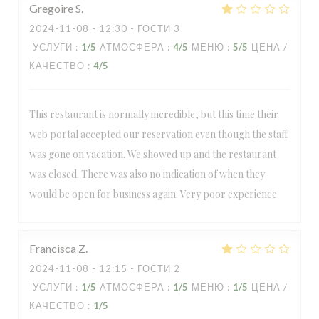
Gregoire
S
2024-11-08
- 12:30 - ГОСТИ 3
УСЛУГИ
:
1
/5
АТМОСФЕРА
:
4
/5
МЕНЮ
:
5
/5
ЦЕНА /
КАЧЕСТВО
:
4
/5
This restaurant is normally incredible, but this time their
web portal accepted our reservation even though the staff
was gone on vacation. We showed up and the restaurant
was closed. There was also no indication of when they
would be open for business again. Very poor experience
Francisca
Z
2024-11-08
- 12:15 - ГОСТИ 2
УСЛУГИ
:
1
/5
АТМОСФЕРА
:
1
/5
МЕНЮ
:
1
/5
ЦЕНА /
КАЧЕСТВО
:
1
/5