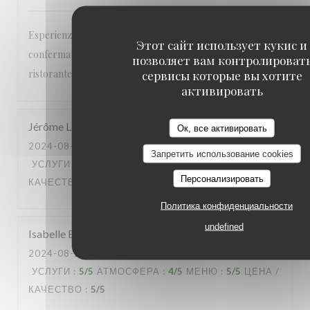
Esperienza pessima, perché nonostante la riservazione
Этот сайт использует кукис и
confermata, ieri sera sono arrivato davanti al vostro
позволяет вам контролироват
ristorante ed era chiuso
сервисы которые вы хотите
активировать
Jérôme
L
Ок, все активировать
2024-08-28
- 19:45 - ГОСТИ 4
Запретить использование cookies
УСЛУГИ
:
5
/5
АТМОСФЕРА
:
5
/5
МЕНЮ
:
5
/5
ЦЕНА /
Персонализировать
КАЧЕСТВО
:
5
/5
Политика конфиденциальности
undefined
Isabelle
B
2024-08-24
- 20:30 - ГОСТИ 2
УСЛУГИ
:
5
/5
АТМОСФЕРА
:
4
/5
МЕНЮ
:
5
/5
ЦЕНА /
КАЧЕСТВО
:
5
/5