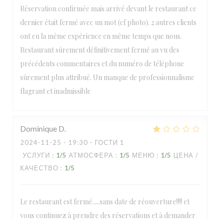
Réservation confirmée mais arrivé devant le restaurant ce
dernier était fermé avec un mot (cf photo). 2 autres clients
ont eu la même expérience en même temps que nous.
Restaurant sûrement définitivement fermé au vu des
précédents commentaires et du numéro de téléphone
sûrement plus attribué. Un manque de professionnalisme
flagrant et inadmissible
Dominique
D
2024-11-25
- 19:30 - ГОСТИ 1
УСЛУГИ
:
1
/5
АТМОСФЕРА
:
1
/5
МЕНЮ
:
1
/5
ЦЕНА /
КАЧЕСТВО
:
1
/5
Le restaurant est fermé.....sans date de réouverture!!!! et
vous continuez à prendre des réservations et à demander