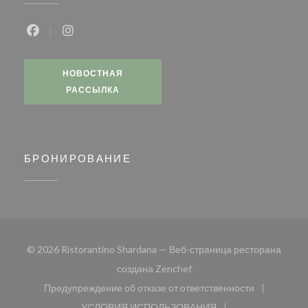
Facebook ((открывается в новом окне))
Instagram ((открывается в новом окне))
НОВОСТНАЯ
РАССЫЛКА
БРОНИРОВАНИЕ
© 2026 Ristorantino Shardana — Веб-страница ресторана
((открывается в новом окн
создана
Zenchef
Предупреждение об отказе от ответственности
((открывается в новом окне))
УСЛОВИЯ ИСПОЛЬЗОВАНИЯ