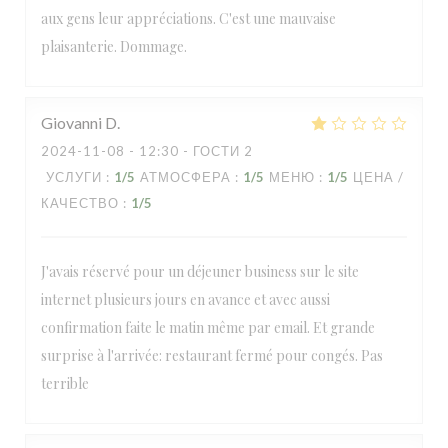
aux gens leur appréciations. C'est une mauvaise
plaisanterie. Dommage.
Giovanni
D
2024-11-08
- 12:30 - ГОСТИ 2
УСЛУГИ
:
1
/5
АТМОСФЕРА
:
1
/5
МЕНЮ
:
1
/5
ЦЕНА /
КАЧЕСТВО
:
1
/5
J'avais réservé pour un déjeuner business sur le site
internet plusieurs jours en avance et avec aussi
confirmation faite le matin même par email. Et grande
surprise à l'arrivée: restaurant fermé pour congés. Pas
terrible