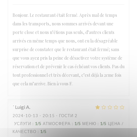
Bonjour. Le restaurant était fermé. Après mal de temps
dans les transports, nous sommes arrivés devant une
porte close et nous n’étions pas seuls, d’autres clients
arrivés en même temps que nous, ont eu la désagréable
surprise de constater que le restaurant était fermé; sans
que vous ayez pris la peine de désactiver votre système de
réservation et de prévenir le cas échéant vos clients. Pas du
tout professionnel et très décevant, c’est déjà la 2eme fois
que cela m’arrive. Bien à vous F.
´ Luigi
A
2024-10-13
- 20:15 - ГОСТИ 2
УСЛУГИ
:
1
/5
АТМОСФЕРА
:
1
/5
МЕНЮ
:
1
/5
ЦЕНА /
КАЧЕСТВО
:
1
/5