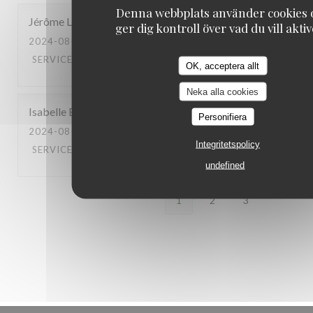
Denna webbplats använder cookies 
Jérôme
L
ger dig kontroll över vad du vill akti
2024-08-28
- 19:45 - GUESTS 4
SERVICE
:
5
/5
AMBIENCE
:
5
/5
MENU
:
5
/5
QUALITY_PRICE
OK, acceptera allt
Neka alla cookies
Isabelle
B
Personifiera
2024-08-24
- 20:30 - GUESTS 2
Integritetspolicy
SERVICE
:
5
/5
AMBIENCE
:
4
/5
MENU
:
5
/5
QUALITY_PRICE
undefined
1
2
3