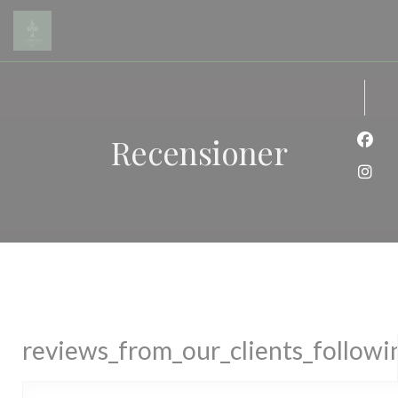
Cookie- hanteringspanel
Recensioner
Faceb
Insta
reviews_from_our_clients_follow