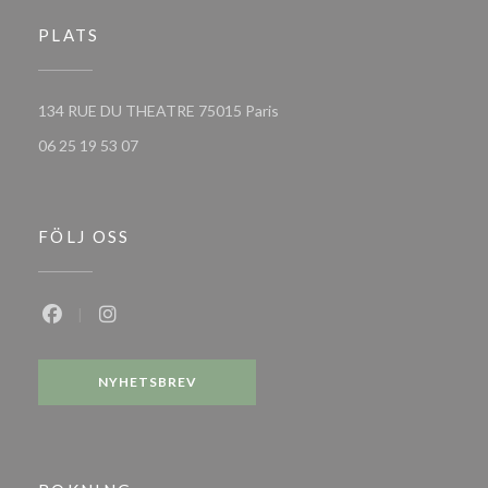
PLATS
((öppnas i ett nytt fönster))
134 RUE DU THEATRE 75015 Paris
06 25 19 53 07
FÖLJ OSS
Facebook ((öppnas i ett nytt fönster))
Instagram ((öppnas i ett nytt fönster))
NYHETSBREV