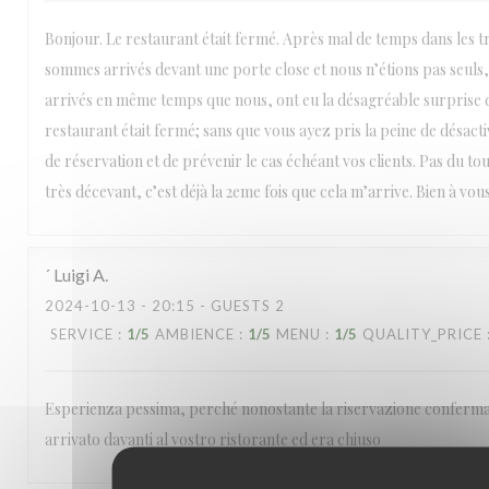
Bonjour. Le restaurant était fermé. Après mal de temps dans les 
sommes arrivés devant une porte close et nous n’étions pas seuls, 
arrivés en même temps que nous, ont eu la désagréable surprise d
restaurant était fermé; sans que vous ayez pris la peine de désact
de réservation et de prévenir le cas échéant vos clients. Pas du to
très décevant, c’est déjà la 2eme fois que cela m’arrive. Bien à vous
´ Luigi
A
2024-10-13
- 20:15 - GUESTS 2
SERVICE
:
1
/5
AMBIENCE
:
1
/5
MENU
:
1
/5
QUALITY_PRICE
Esperienza pessima, perché nonostante la riservazione confermat
arrivato davanti al vostro ristorante ed era chiuso