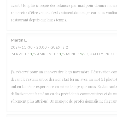
avant ? En plus je reçois des relances par mail pour donner mon 
remercier d'être venue.. c'est vraiment dommage car nous voulion
restaurant depuis quelques temps.
Martin
L
2024-11-30
- 20:00 - GUESTS 2
SERVICE
:
1
/5
AMBIENCE
:
1
/5
MENU
:
1
/5
QUALITY_PRICE
J'ai réservé pour un anniversaire le 30 novembre. Réservation co
devant le restaurant ce dernier était fermé avec un mot (cf photo).
ont eu la même expérience en même temps que nous. Restaurant
définitivement fermé au vu des précédents commentaires et du 
sûrement plus attribué. Un manque de professionnalisme flagrant 