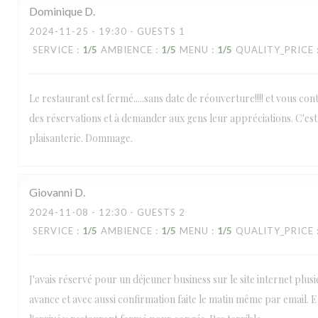
Dominique
D
2024-11-25
- 19:30 - GUESTS 1
SERVICE
:
1
/5
AMBIENCE
:
1
/5
MENU
:
1
/5
QUALITY_PRICE
Le restaurant est fermé.....sans date de réouverture!!!! et vous co
des réservations et à demander aux gens leur appréciations. C'es
plaisanterie. Dommage.
Giovanni
D
2024-11-08
- 12:30 - GUESTS 2
SERVICE
:
1
/5
AMBIENCE
:
1
/5
MENU
:
1
/5
QUALITY_PRICE
J'avais réservé pour un déjeuner business sur le site internet plus
avance et avec aussi confirmation faite le matin même par email. 