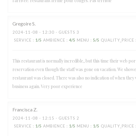
l'arrivée: restaurant fermé pour congés. Pas terrible
Gregoire
S
2024-11-08
- 12:30 - GUESTS 3
SERVICE
:
1
/5
AMBIENCE
:
4
/5
MENU
:
5
/5
QUALITY_PRICE
This restaurant is normally incredible, but this time their web po
reservation even though the staff was gone on vacation. We show
restaurant was closed. There was also no indication of when they
business again. Very poor experience
Francisca
Z
2024-11-08
- 12:15 - GUESTS 2
SERVICE
:
1
/5
AMBIENCE
:
1
/5
MENU
:
1
/5
QUALITY_PRICE