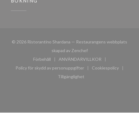
BOKNING
© 2026 Ristorantino Shardana — Restaurangens webbplats
((öppnas i ett nytt fönster)
skapad av
Zenchef
Förbehåll
ANVÄNDARVILLKOR
((öppnas i ett nytt fönster))
((öppnas i ett nytt fönster))
Policy för skydd av personuppgifter
Cookiespolicy
((öppnas i ett nytt fönster))
((öppnas i ett n
Tillgänglighet
((öppnas i ett nytt fönster))