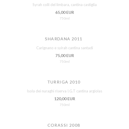
Syrah colli del limbara, cantina castiglia
65,00 EUR
750ml
SHARDANA 2011
Carignano e syirah cantina santadi
75,00 EUR
750ml
TURRIGA 2010
Isola dei nuraghi riserva I.G.T cantina argiolas
120,00 EUR
750ml
CORASSI 2008