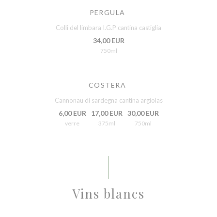
PERGULA
Colli del limbara I.G.P cantina castiglia
34,00 EUR
750ml
COSTERA
Cannonau di sardegna cantina argiolas
6,00 EUR
17,00 EUR
30,00 EUR
verre
375ml
750ml
Vins blancs