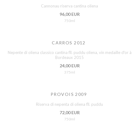
Cannonau riserva cantina oliena
96,00 EUR
750ml
CARROS 2012
Nepente di oliena classico cantina fll. puddu oliena, vin medaille d'or à
Bordeaux 2015
24,00 EUR
375ml
PROVOIS 2009
Riserva di nepenta di oliena fll. puddu
72,00 EUR
750ml