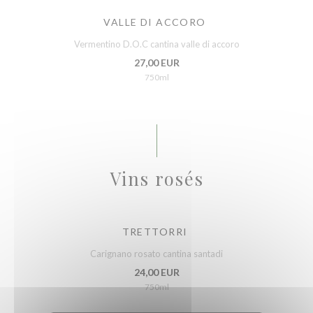
VALLE DI ACCORO
Vermentino D.O.C cantina valle di accoro
27,00 EUR
750ml
Vins rosés
TRETTORRI
Carignano rosato cantina santadi
24,00 EUR
750ml