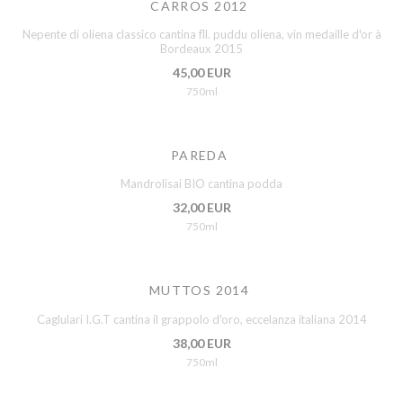
CARROS 2012
Nepente di oliena classico cantina fll. puddu oliena, vin medaille d'or à
Bordeaux 2015
45,00 EUR
750ml
PAREDA
Mandrolisai BIO cantina podda
32,00 EUR
750ml
MUTTOS 2014
Caglulari I.G.T cantina il grappolo d'oro, eccelanza italiana 2014
38,00 EUR
750ml