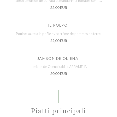
aneth,émulsion de burrata et mandarin,et tomates confits.
22,00 EUR
IL POLPO
Poulpe sauté à la poêle avec crème de pommes de terre.
22,00 EUR
JAMBON DE OLIENA
Jambon de Oliena,kaki et ABBAMELE.
20,00 EUR
Piatti principali