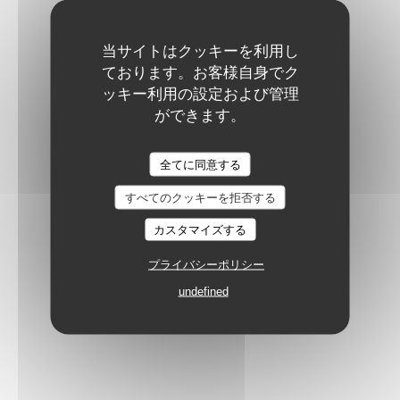
SERRALORI
当サイトはクッキーを利用し
Cantina argiolas
ております。お客様自身でク
15,00 EUR
24,00 EUR
ッキー利用の設定および管理
350ml
750ml
ができます。
BIRIAI
全てに同意する
Cannonau rosè BIO cantina fll. puddu
すべてのクッキーを拒否する
30,00 EUR
カスタマイズする
750ml
プライバシーポリシー
undefined