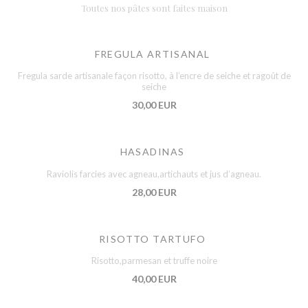
Toutes nos pâtes sont faites maison
FREGULA ARTISANAL
Fregula sarde artisanale façon risotto, à l’encre de seiche et ragoût de
seiche
30,00 EUR
HASADINAS
Raviolis farcies avec agneau,artichauts et jus d’agneau.
28,00 EUR
RISOTTO TARTUFO
Risotto,parmesan et truffe noire
40,00 EUR