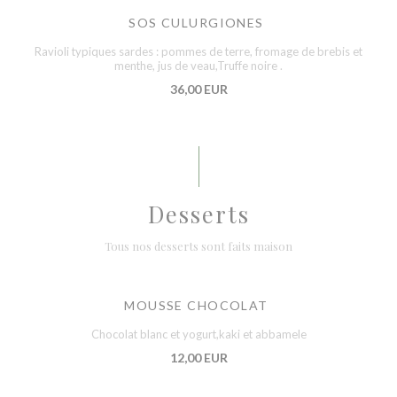
SOS CULURGIONES
Ravioli typiques sardes : pommes de terre, fromage de brebis et
menthe, jus de veau,Truffe noire .
36,00 EUR
Desserts
Tous nos desserts sont faits maison
MOUSSE CHOCOLAT
Chocolat blanc et yogurt,kaki et abbamele
12,00 EUR